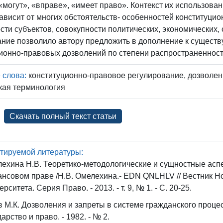
«могут», «вправе», «имеет право». Контекст их использов
ависит от многих обстоятельств- особенностей конституци
сти субъектов, совокупности политических, экономических
ание позволило автору предложить в дополнение к сущес
ионно-правовых дозволений по степени распространенност
 слова:
конституционно-правовое регулирование, дозволени
кая терминология
Скачать полный текст статьи
тируемой литературы:
ехина Н.В. Теоретико-методологические и сущностные аспе
нсовом праве /Н.В. Омелехина.- EDN QNLHLV // Вестник Н
ерситета. Серия Право. - 2013. - т. 9, № 1. - С. 20-25.
 М.К. Дозволения и запреты в системе гражданского процесс
дарство и право. - 1982. - № 2.