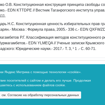
ко О.В. Конституционная конструкция принципа свободы сов
ко.- EDN KTTDPE // Вестник Таганрогского института управле
111.
арь Н.С. Конституционная ценность избирательных прав гра
арян.- Москва : Формула права, 2005.- 336 c.- EDN QXFWZD
агамбетов Р.Г. Классификация методов конституционного 
 Нурмагамбетов.- EDN YLMEQA // Ученые записки Крымского
адского: Юридические науки.- 2017.- Т. 3, ¹ 1
.- С. 60-71.
Федеральной службе по надзору в сфере связи и массовых 
ики Яндекс Метрика с помощью технологии «cookie».
идетельство о регистрации ПИ ФС77-80432 от 1 марта 2021 
вие посетителей с сайтом и делать его лучше. Продолжая
ашаетесь с использованием файлов cookie.
Copyright ©
2026. Все права зарезервированы.
см. Согласие на обработку персональных данных
Байкальский государственный университет