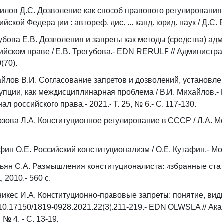
илов Д.С. Дозволение как способ правового регулировани
ийской Федерации : автореф. дис. ... канд. юрид. наук / Д.С. 
убова Е.В. Дозволения и запреты как методы (средства) ад
ийском праве / Е.В. Трегубова.- EDN RERULF // Администра
(70).
йлов В.И. Согласование запретов и дозволений, установл
упции, как междисциплинарная проблема / В.И. Михайлов.- D
ал российского права.- 2021.- Т. 25, № 6.- С. 117-130.
зова Л.А. Конституционное регулирование в СССР / Л.А. Мор
фин О.Е. Российский конституционализм / О.Е. Кутафин.- Мос
ьян С.А. Размышления конституционалиста: избранные статьи
, 2010.- 560 с.
икес И.А. Конституционно-правовые запреты: понятие, виды
10.17150/1819-0928.2021.22(3).211-219.- EDN OLWSLA // Ака
, № 4. - С. 13-19.