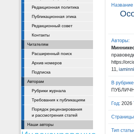
Название 
Редакционная политика
Осо
Публикационная этика
Редакционный совет
Контакты
Авторы:
Читателям
Минникес
Расширенный поиск
правоведе
https://or
Архив номеров
11,
iaminn
Подписка
Авторам
В рубрике
ПУБЛИЧН
Рубрики журнала
Требования к публикациям
Год:
2026
Порядок рецензирования
и рассмотрения статей
Страницы
Наши авторы
Тип статьи