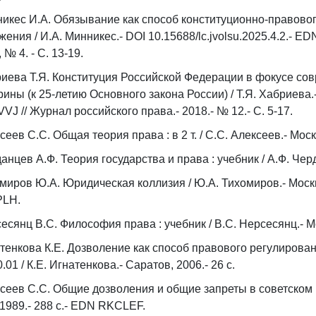
икес И.А. Обязывание как способ конституционно-правовог
жения / И.А. Минникес.- DOI 10.15688/lc.jvolsu.2025.4.2.- 
, № 4. - С. 13-19.
иева Т.Я. Конституция Российской Федерации в фокусе со
рины (к 25-летию Основного закона России) / Т.Я. Хабриева
VJ // Журнал российского права.- 2018.- № 12.- С. 5-17.
сеев С.С. Общая теория права : в 2 т. / С.С. Алексеев.- Москва
анцев А.Ф. Теория государства и права : учебник / А.Ф. Черд
миров Ю.А. Юридическая коллизия / Ю.А. Тихомиров.- Москва
PLH.
есянц В.С. Философия права : учебник / В.С. Нерсесянц.- Мо
тенкова К.Е. Дозволение как способ правового регулирования
0.01 / К.Е. Игнатенкова.- Саратов, 2006.- 26 с.
сеев С.С. Общие дозволения и общие запреты в советском п
, 1989.- 288 с.- EDN RKCLEF.