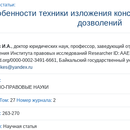
статьи:
бенности техники изложения кон
дозволений
 И.А.
, доктор юридических наук, профессор, заведующий о
ния Института правовых исследований Researcher ID: AAE-
cid.org/0000-0002-3491-6661, Байкальский государственный ун
ikes@yandex.ru
:
О-ПРАВОВЫЕ НАУКИ
Том:
27
Номер журнала:
2
:
263-270
:
Научная статья