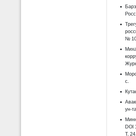
Барз
Росс
Трег
росс
№ 10
Миха
корр
Журн
Моро
с.
Кута
Авак
ун-та
Минн
DOI 
Т. 24