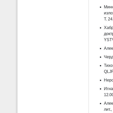
Минн
изло
Т. 24
Хабр
докт
YSTV
Алек
Черд
Тихо
QLJ
Нерс
Игна
12.0
Алек
лит.