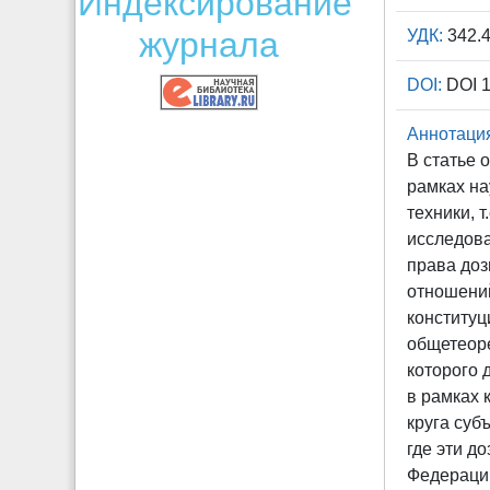
Индексирование
журнала
УДК:
342.
DOI:
DOI 1
Аннотаци
В статье 
рамках на
техники, 
исследова
права доз
отношений
конституц
общетеоре
которого
в рамках 
круга суб
где эти д
Федерации