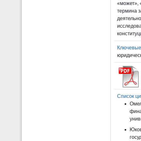
«может», 
термина з
деятельно
исследов
конституц
Ключевые
юридичес
Список ци
Омел
фина
унив
Юков
госу