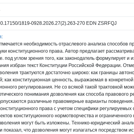
4
0.17150/1819-0928.2026.27(2).263-270 EDN ZSRFQJ
я:
отмечается необходимость отраслевого анализа способов пр
уки конституционного права. Автор предлагает рассматрив
т.е. под углом зрения того, как законодатель формулирует и 
ния избран текст Конституции Российской Федерации. Отмеч
воления трактуются достаточно широко: как границы авто
; как конституционная ценность, выражаемая в конкретной
ионного регулирования. Не со всякой такой трактовкой можн
тического понимания дозволения как способа правового р
 допускаются различные правомерные варианты поведения.
конституционного права с учетом специфики регулируемых
ъектов конституционного нормотворчества и ограниченного
озволения могут быть изложены. Технико-юридический анали
 показал, что дозволения могут излагаться посредством ис