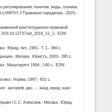
о регулирования: понятие, виды, техника
EDN LHNPSY // Правовая парадигма.- 2025.-
временной конституционно-правовой
.- DOI 10.12737/art_2018_12_1.- EDN
 : Юрид. лит., 1981.- Т. 1.- 360 с.
анцев.- Москва : Юристъ, 2003.- 395 с.
 : Манускрипт, 1994.- 140 c.- EDN
сква : Норма, 1997.- 652 c.
 : автореф. дис. … канд. юрид. наук :
раве / С.С. Алексеев.- Москва : Юрид.