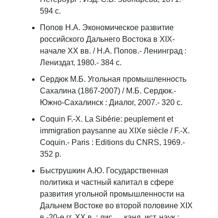
594 с.
Попов Н.А. Экономическое развитие
российского Дальнего Востока в XIX-
начале XX вв. / Н.А. Попов.- Ленинград :
Лениздат, 1980.- 384 с.
Сердюк М.Б. Угольная промышленность
Сахалина (1867-2007) / М.Б. Сердюк.-
Южно-Сахалинск : Диалог, 2007.- 320 с.
Coquin F.-X. La Sibérie: peuplement et
immigration paysanne au XIXe siècle / F.-X.
Coquin.- Paris : Editions du CNRS, 1969.-
352 p.
Быструшкин А.Ю. Государственная
политика и частный капитал в сфере
развития угольной промышленности на
Дальнем Востоке во второй половине XIX
в.-20-е гг. XX в. : дис. ... канд. ист. наук :