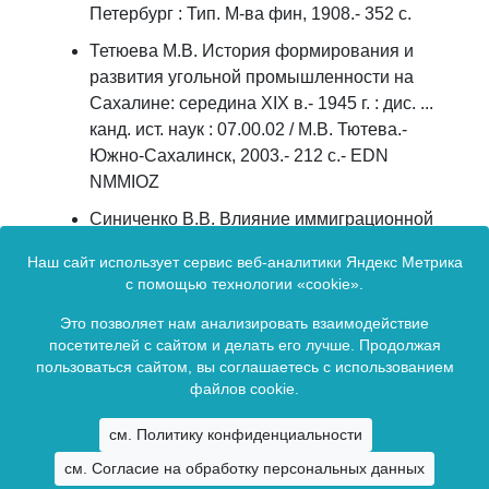
Петербург : Тип. М-ва фин, 1908.- 352 с.
Тетюева М.В. История формирования и
развития угольной промышленности на
Сахалине: середина XIX в.- 1945 г. : дис. ...
канд. ист. наук : 07.00.02 / М.В. Тютева.-
Южно-Сахалинск, 2003.- 212 с.- EDN
NMMIOZ
Синиченко В.В. Влияние иммиграционной
политики правительства России на
Наш сайт использует сервис веб-аналитики Яндекс Метрика
социально-экономическое развитие
с помощью технологии «cookie».
Дальнего Востока страны: 1856-1917 гг. :
дис. ... д-ра ист. наук : 07.00.02 / В.В.
Это позволяет нам анализировать взаимодействие
посетителей с сайтом и делать его лучше. Продолжая
Синиченко.- Иркутск, 2005.- 518 с.- EDN
пользоваться сайтом, вы соглашаетесь с использованием
NNSVCH.
файлов cookie.
см. Политику конфиденциальности
Издание зарегистрировано в Федеральной службе по надзору в сфере
см. Согласие на обработку персональных данных
связи и массовых коммуникаций (Роскомнадзор).
Свидетельство о регистрации ПИ ФС77-80432 от 1 марта 2021 г.