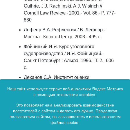
Guthrie, J.J. Rachlinski, A.J. Wistrich //
Cornell Law Review.- 2001.- Vol. 86.- P. 777-
830
Лефевр В.А. Рефлексия / В. Лефевр.-
Москва : Когито-Центр, 2003.- 495 с.
Фойницкий И.Я. Курс уголовного
судопроизводства / И.Я. Фойницкий.-
Санкт-Петербург : Альфа, 1996.- Т. 2.- 606
с.
Деханов C.А. Институт оценки
доказательств в уголовном процессе:
Наш сайт использует сервис веб-аналитики Яндекс Метрика
доктринальный и правоприменительный
с помощью технологии «cookie».
опыт / С.А. Деханов.- DOI 10.52068/2304-
9839_2022_58_3_39.- EDN MXNVEX //
Это позволяет нам анализировать взаимодействие
посетителей с сайтом и делать его лучше. Продолжая
Евразийская адвокатура.- 2022.- № 3 (58).-
пользоваться сайтом, вы соглашаетесь с использованием
С. 39-43.
файлов cookie.