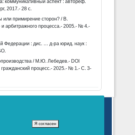
: коммуникативный аспект : автореф.
г, 2017.- 28 с.
 или примирение сторон? / В.
и арбитражного процесса.- 2005.- № 4.-
 Федерации : дис. … д-ра юрид. наук :
SO.
производства / М.Ю. Лебедев.- DOI
ражданский процесс.- 2025.- № 1.- С. 3-
коммуникаций (Роскомнадзор).
г.
Я согласен