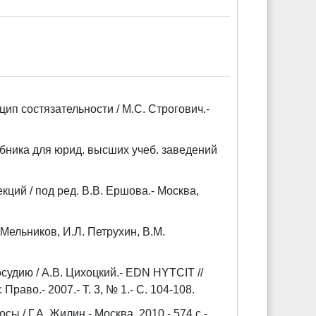
ип состязательности / М.С. Строгович.-
бника для юрид. высших учеб. заведений
кций / под ред. В.В. Ершова.- Москва,
Мельников, И.Л. Петрухин, В.М.
удию / А.В. Цихоцкий.- EDN HYTCIT //
раво.- 2007.- Т. 3, № 1.- С. 104-108.
 / Г.А. Жилин.- Москва, 2010.- 574 с.-