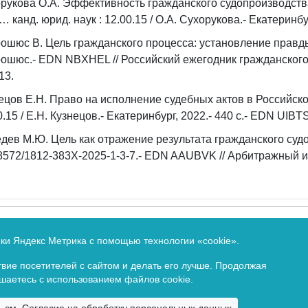
рукова О.А. Эффективность гражданского судопроизводства
 … канд. юрид. наук : 12.00.15 / О.А. Сухорукова.- Екатеринбур
ошюс В. Цель гражданского процесса: установление правды
ошюс.- EDN NBXHEL // Российский ежегодник гражданского 
13.
ецов Е.Н. Право на исполнение судебных актов в Российской
0.15 / Е.Н. Кузнецов.- Екатеринбург, 2022.- 440 с.- EDN UIBT
дев М.Ю. Цель как отражение результата гражданского судо
8572/1812-383X-2025-1-3-7.- EDN AAUBVK // Арбитражный и г
Федеральной службе по надзору в сфере связи и массовых 
ики Яндекс Метрика с помощью технологии «cookie».
идетельство о регистрации ПИ ФС77-80432 от 1 марта 2021 
вие посетителей с сайтом и делать его лучше. Продолжая
ашаетесь с использованием файлов cookie.
Copyright ©
2026. Все права зарезервированы.