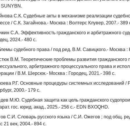
 SUNYBN.
йнова С.К. Судебные акты в механизме реализации судебн
ессе / С.К. Загайнова.- Москва : Волтерс Клувер, 2007.- 38
чкин С.А. Эффективность гражданского и арбитражного судо
дец, 2024.- 480 с.
лемы судебного права / под ред. В.М. Савицкого.- Москва : Н
тюк В.М. Теоретические проблемы развития гражданского 
ессуального, арбитражного процессуального права и испол
рации / В.М. Шерсюк.- Москва : Городец, 2021.- 398 с.
оева Р.Г. Основные процедуры системных исследований / Р.Г
рбург, 2000.- 179 с.
дев М.Ю. Судебная защита как цель гражданского судопроиз
арат. гос. юрид. акад., 2025.- 256 с.- EDN BXOQHD.
ов С.И. Словарь русского языка / С.И. Ожегов ; под общ. ред
с 21 век, 2004.- 894 с.