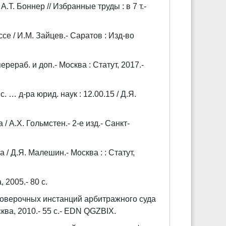
.Т. Боннер // Избранные труды : в 7 т.-
е / И.М. Зайцев.- Саратов : Изд-во
ерераб. и доп.- Москва : Статут, 2017.-
… д-ра юрид. наук : 12.00.15 / Д.Я.
 А.Х. Гольмстен.- 2-е изд.- Санкт-
 Д.Я. Малешин.- Москва : : Статут,
 2005.- 80 с.
оверочных инстанций арбитражного суда
сква, 2010.- 55 с.- EDN QGZBIX.