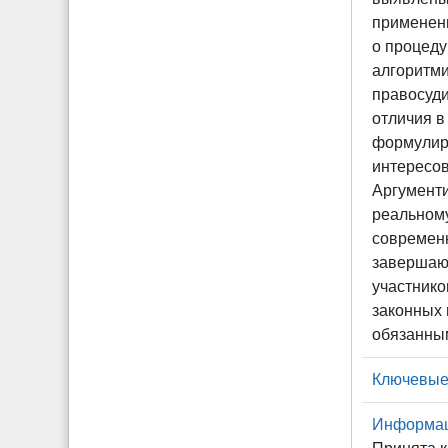
применени
о процеду
алгоритми
правосуди
отличия в
формулиро
интересов
Аргументи
реальном
современн
завершающ
участнико
законных 
обязанны
Ключевые
Информаци