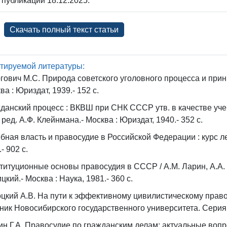
 публикации 18.12.2025.
Скачать полный текст статьи
тируемой литературы:
гович М.С. Природа советского уголовного процесса и принц
ва : Юриздат, 1939.- 152 с.
данский процесс : ВКВШ при СНК СССР утв. в качестве уче
д ред. А.Ф. Клейнмана.- Москва : Юриздат, 1940.- 352 с.
бная власть и правосудие в Российской Федерации : курс ле
- 902 с.
титуционные основы правосудия в СССР / А.М. Ларин, А.А. 
цкий.- Москва : Наука, 1981.- 360 c.
цкий А.В. На пути к эффективному цивилистическому правос
ник Новосибирского государственного университета. Серия: П
н Г.А. Правосудие по гражданским делам: актуальные вопросы