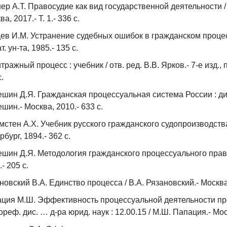
ер А.Т. Правосудие как вид государственной деятельности / А
а, 2017.- Т. 1.- 336 с.
ев И.М. Устранение судебных ошибок в гражданском процесс
. ун-та, 1985.- 135 с.
тражный процесс : учебник / отв. ред. В.В. Ярков.- 7-е изд., п
с.
шин Д.Я. Гражданская процессуальная система России : дис. 
шин.- Москва, 2010.- 633 с.
мстен А.Х. Учебник русского гражданского судопроизводства /
рбург, 1894.- 362 с.
шин Д.Я. Методология гражданского процессуального права /
- 205 с.
новский В.А. Единство процесса / В.А. Рязановский.- Москва,
ция М.Ш. Эффективность процессуальной деятельности пр
тореф. дис. … д-ра юрид. наук : 12.00.15 / М.Ш. Папация.- Мо