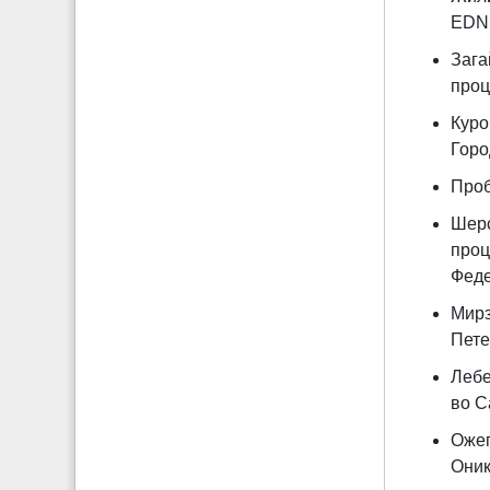
EDN
Зага
проц
Куро
Горо
Проб
Шерс
проц
Феде
Мирз
Пете
Лебе
во С
Ожег
Оник