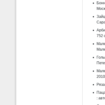
Бонн
Москв
Зайц
Сарат
Арби
752 
Мале
Мале
Голь
Пете
Мале
2010.
Ряза
Паца
: ав