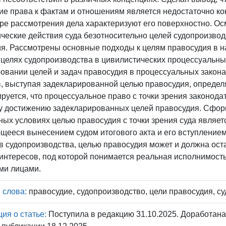
е права к фактам и отношениям является недостаточно ко
ре рассмотрения дела характеризуют его поверхностно. О
ческие действия суда безотносительно целей судопроизв
я. Рассмотрены основные подходы к целям правосудия в 
 целях судопроизводства в цивилистических процессуальных
вании целей и задач правосудия в процессуальных законах
, выступая задекларированной целью правосудия, определя
руется, что процессуальное право с точки зрения законода
у достижению задекларированных целей правосудия. Сфор
ых условиях целью правосудия с точки зрения суда являет
ееся вынесением судом итогового акта и его вступлением 
в судопроизводства, целью правосудия может и должна ост
интересов, под которой понимается реальная исполнимост
ми лицами.
 слова:
правосудие, судопроизводство, цели правосудия, су
я о статье:
Поступила в редакцию 31.10.2025. Доработана