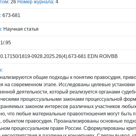
Том:
26
Номер журнала:
4
:
673-681
:
Научная статья
1/.95
0.17150/1819-0928.2025.26(4).673-681 EDN ROIVBB
я:
анализируются общие подходы к понятию правосудия, прив
я на современном этапе. Исследованы целевые установки 
венной деятельности, который реализуется органами судеб
ческими процессуальными законами процессуальной форме,
охраняемых законом интересов различных участников любы
о, что любые материальные правоотношения могут быть пр
, объектом правосудия. Проанализированы основные подхо
ьном процессуальном праве России. Сформулированы крити
несоответствия в различных концепциях. Сделан вывод, ч