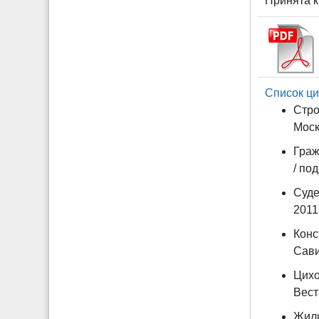
Принята к
Список ци
Стро
Моск
Граж
/ по
Суде
2011.
Конс
Сави
Цихо
Вест
Жили