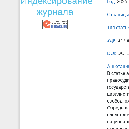
Индексирование
Год:
2025
журнала
Страницы
Тип статьи
УДК:
347.9
DOI:
DOI 1
Аннотаци
В статье 
правосуди
государст
цивилисти
свобод, 
Определен
следствие
национал
выявлены 