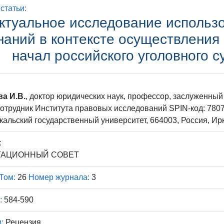
статьи:
ктуальное исследование использ
наний в контексте осуществления 
начал российского уголовного 
а И.В.
, доктор юридических наук, профессор, заслуженны
отрудник Института правовых исследований SPIN-код: 7807-1
кальский государственный университет, 664003, Россия, Ирку
:
ТАЦИОННЫЙ СОВЕТ
Том:
26
Номер журнала:
3
:
584-590
:
Рецензия