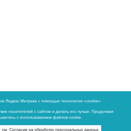
Федеральной службе по надзору в сфере связи и массовых 
ики Яндекс Метрика с помощью технологии «cookie».
идетельство о регистрации ПИ ФС77-80432 от 1 марта 2021 
вие посетителей с сайтом и делать его лучше. Продолжая
ашаетесь с использованием файлов cookie.
Copyright ©
2026. Все права зарезервированы.
см. Согласие на обработку персональных данных
Байкальский государственный университет