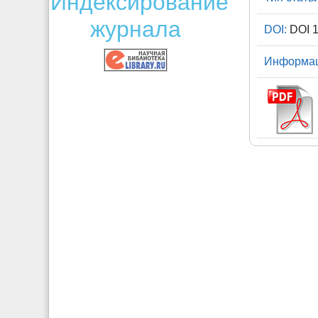
Индексирование
журнала
DOI:
DOI 1
Информаци