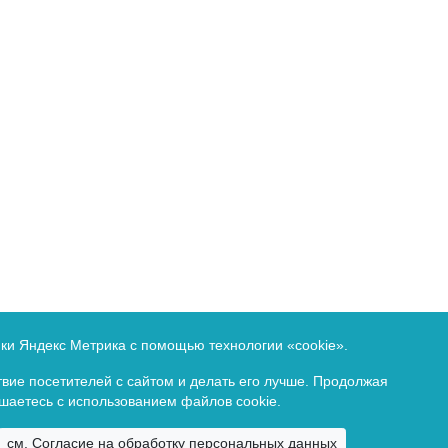
Федеральной службе по надзору в сфере связи и массовых 
ики Яндекс Метрика с помощью технологии «cookie».
идетельство о регистрации ПИ ФС77-80432 от 1 марта 2021 
вие посетителей с сайтом и делать его лучше. Продолжая
ашаетесь с использованием файлов cookie.
Copyright ©
2026. Все права зарезервированы.
см. Согласие на обработку персональных данных
Байкальский государственный университет