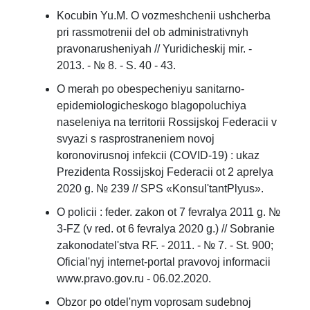
Kocubin Yu.M. O vozmeshchenii ushcherba
pri rassmotrenii del ob administrativnyh
pravonarusheniyah // Yuridicheskij mir. -
2013. - № 8. - S. 40 - 43.
O merah po obespecheniyu sanitarno-
epidemiologicheskogo blagopoluchiya
naseleniya na territorii Rossijskoj Federacii v
svyazi s rasprostraneniem novoj
koronovirusnoj infekcii (COVID-19) : ukaz
Prezidenta Rossijskoj Federacii ot 2 aprelya
2020 g. № 239 // SPS «Konsul'tantPlyus».
O policii : feder. zakon ot 7 fevralya 2011 g. №
3-FZ (v red. ot 6 fevralya 2020 g.) // Sobranie
zakonodatel'stva RF. - 2011. - № 7. - St. 900;
Oficial'nyj internet-portal pravovoj informacii
www.pravo.gov.ru - 06.02.2020.
Obzor po otdel'nym voprosam sudebnoj