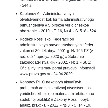
- 544 s.
Kaplunov A.I. Administrativnaya
otvetstvennost' kak forma administrativnogo
prinuzhdeniya // Sibirskoe yuridicheskoe
obozrenie. - 2019. - T. 16, № 4. - S. 518 - 524.
Kodeks Rossijskoj Federacii ob
administrativnyh pravonarusheniyah : feder.
zakon ot 30 dekabrya 2001 g. № 195-FZ (v
red. ot 24 aprelya 2020 g.) // Sobranie
zakonodatel'stva RF. - 2002. - № 1. - St. 1;
Oficial'nyj internet- portal pravovoj informacii
www.pravo.gov.ru - 24.04.2020.
Kononov P.I. O nekotoryh aktual'nyh
problemah administrativnoj otvetstvennosti
yuridicheskih lic (po materialam arbitrazhno-
sudebnoj praktiki) // Zakony Rossii: opyt,
analiz, praktika. - 2012. - № 3. - S. 14 - 19.