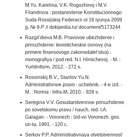
M.Yu. Karelina, V.K. Rogozhinoj i M.V.
Filandrova : postanovlenie Konstitucionnogo
Suda Rossijskoj Federacii ot 16 iyunya 2009
g. № 9-P // dokipedia.ru/ document/5173244
Razgil'dieva M.B. Pravovoe ubezhdenie i
prinuzhdenie: teoreticheskie osnovy (na
primere finansovogo zakonodatel'stva) :
monografiya / pod red. N.I. Himichevoj. - M. :
Yurlitinform, 2012. - 272 s.
Rossinskij B.V., Starilov Yu.N.
Administrativnoe pravo : uchebnik. - 4-e izd. -
M. : Norma : Infra-M, 2010. - 928 s.
Seregina V.V. Gosudarstvennoe prinuzhdenie
po sovetskomu pravu / nauch. red. I.A.
Galagan. - Voronezh : Izd-vo Voronezh. gos.
un-ta, 1991. - 120 c.
Serkov P.P. Administrativnaya otvetstvennost'