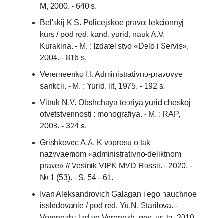
M, 2000. - 640 s.
Bel'skij K.S. Policejskoe pravo: lekcionnyj
kurs / pod red. kand. yurid. nauk A.V.
Kurakina. - M. : Izdatel'stvo «Delo i Servis»,
2004. - 816 s.
Veremeenko I.I. Administrativno-pravovye
sankcii. - M. : Yurid. lit, 1975. - 192 s.
Vitruk N.V. Obshchaya teoriya yuridicheskoj
otvetstvennosti : monografiya. - M. : RAP,
2008. - 324 s.
Grishkovec A.A. K voprosu o tak
nazyvaemom «administrativno-deliktnom
prave» // Vestnik VIPK MVD Rossii. - 2020. -
№ 1 (53). - S. 54 - 61.
Ivan Aleksandrovich Galagan i ego nauchnoe
issledovanie / pod red. Yu.N. Starilova. -
Voronezh : Izd-vo Voronezh. gos. un-ta, 2010.