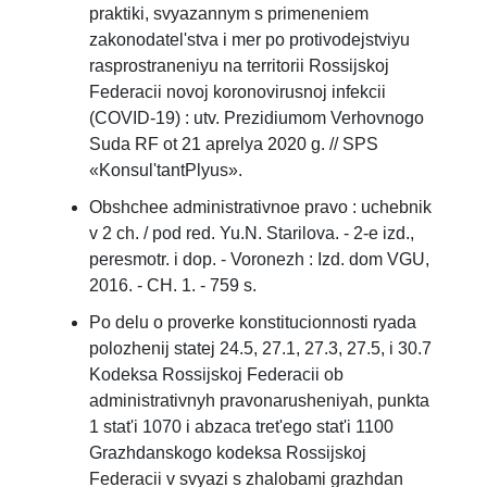
praktiki, svyazannym s primeneniem
zakonodatel'stva i mer po protivodejstviyu
rasprostraneniyu na territorii Rossijskoj
Federacii novoj koronovirusnoj infekcii
(COVID-19) : utv. Prezidiumom Verhovnogo
Suda RF ot 21 aprelya 2020 g. // SPS
«Konsul'tantPlyus».
Obshchee administrativnoe pravo : uchebnik
v 2 ch. / pod red. Yu.N. Starilova. - 2-e izd.,
peresmotr. i dop. - Voronezh : Izd. dom VGU,
2016. - CH. 1. - 759 s.
Po delu o proverke konstitucionnosti ryada
polozhenij statej 24.5, 27.1, 27.3, 27.5, i 30.7
Kodeksa Rossijskoj Federacii ob
administrativnyh pravonarusheniyah, punkta
1 stat'i 1070 i abzaca tret'ego stat'i 1100
Grazhdanskogo kodeksa Rossijskoj
Federacii v svyazi s zhalobami grazhdan